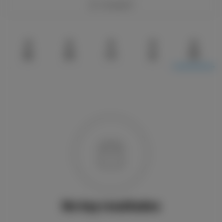
Compartir
0
0
0
0
0
No hay resultados