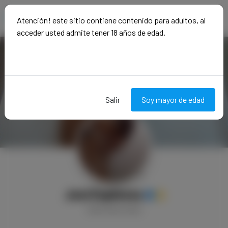
Atención! este sitio contiene contenido para adultos, al
acceder usted admite tener 18 años de edad.
Salir
Soy mayor de edad
Jesi Espinosa
Activo
hace 5 años