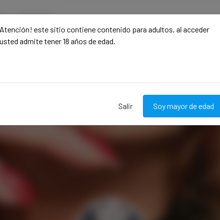
ra
Tienda Hot!
Atención! este sitio contiene contenido para adultos, al acceder
usted admite tener 18 años de edad.
Salir
Soy mayor de edad